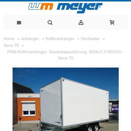
Home
Anhänger
Kofferanhänger
Hochlader
Serie 70
PKW-Kofferanhänger, Gewerbeausführung, AZHLC 2760/210 -
Serie 70