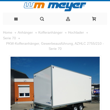
Home
Anhänger
Kofferanhänger
Hochlader
Serie 70
PKW-Kofferanhänger, Gewerbeausführung, AZHLC 2755/210 -
Serie 70