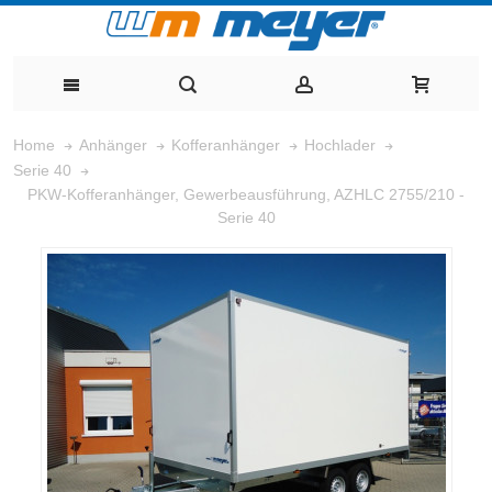
Home
Anhänger
Kofferanhänger
Hochlader
Serie 40
PKW-Kofferanhänger, Gewerbeausführung, AZHLC 2755/210 -
Serie 40