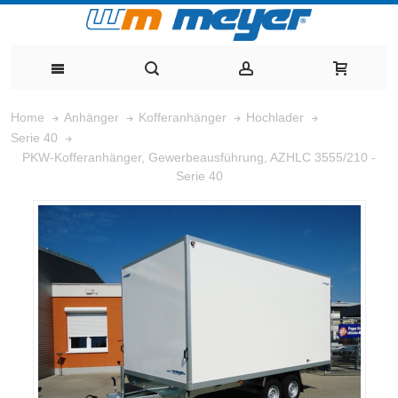
Home
Anhänger
Kofferanhänger
Hochlader
Serie 40
PKW-Kofferanhänger, Gewerbeausführung, AZHLC 3555/210 -
Serie 40