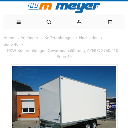
Home
Anhänger
Kofferanhänger
Hochlader
Serie 40
PKW-Kofferanhänger, Gewerbeausführung, AZHLC 2750/210 -
Serie 40