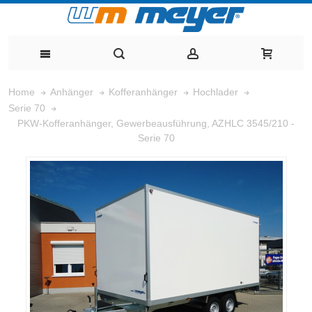
Home
Anhänger
Kofferanhänger
Hochlader
Serie 70
PKW-Kofferanhänger, Gewerbeausführung, AZHLC 3545/210 -
Serie 70