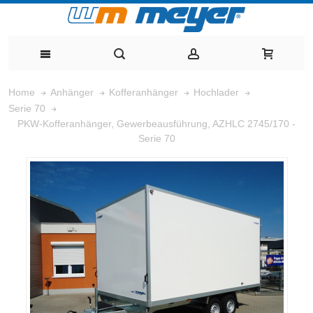
Home
Anhänger
Kofferanhänger
Hochlader
Serie 70
PKW-Kofferanhänger, Gewerbeausführung, AZHLC 2745/170 -
Serie 70