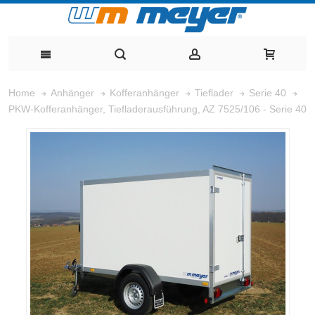
Home
Anhänger
Kofferanhänger
Tieflader
Serie 40
PKW-Kofferanhänger, Tiefladerausführung, AZ 7525/106 - Serie 40