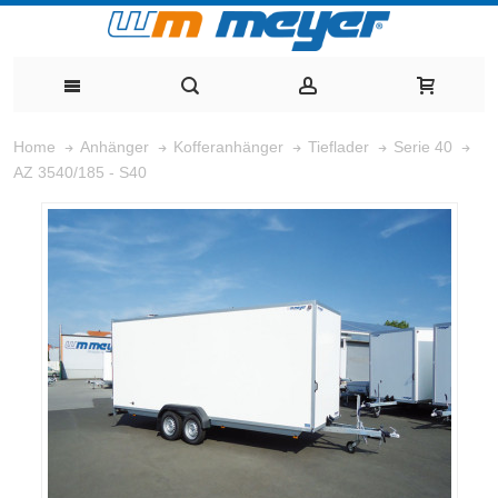
Home
Anhänger
Kofferanhänger
Tieflader
Serie 40
AZ 3540/185 - S40