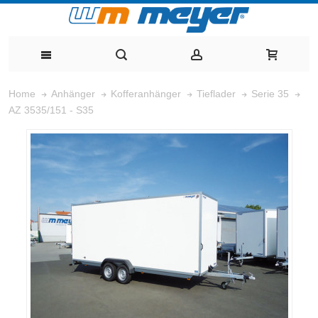
Home
Anhänger
Kofferanhänger
Tieflader
Serie 35
AZ 3535/151 - S35