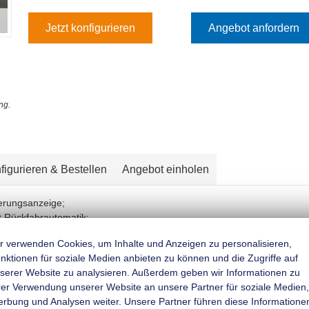
Jetzt konfigurieren
Angebot anfordern
ng.
figurieren & Bestellen
Angebot einholen
herungsanzeige;
t Rückfahrautomatik;
r verwenden Cookies, um Inhalte und Anzeigen zu personalisieren,
und verzinkt, mit Gummifederung für besseres Fahrverhalten;
nktionen für soziale Medien anbieten zu können und die Zugriffe auf
serer Website zu analysieren. Außerdem geben wir Informationen zu
Nebelschlussleuchte und Rückfahrscheinwerfer;
rer Verwendung unserer Website an unsere Partner für soziale Medien,
rbung und Analysen weiter. Unsere Partner führen diese Informatione