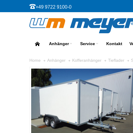
+49 9722 9100-0
Anhänger
Service
Kontakt
V
Home
Anhänger
Kofferanhänger
Tieflader
S