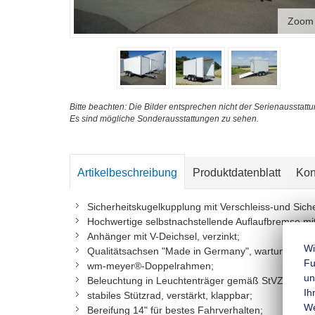
Zoom
Bitte beachten: Die Bilder entsprechen nicht der Serienausstattu
Es sind mögliche Sonderausstattungen zu sehen.
Artikelbeschreibung
Produktdatenblatt
Kon
Sicherheitskugelkupplung mit Verschleiss-und Sic
Hochwertige selbstnachstellende Auflaufbremse mi
Anhänger mit V-Deichsel, verzinkt;
Wi
Qualitätsachsen "Made in Germany", wartungsarm 
Fu
wm-meyer®-Doppelrahmen;
un
Beleuchtung in Leuchtenträger gemäß StVZO, mit 
Ih
stabiles Stützrad, verstärkt, klappbar;
We
Bereifung 14" für bestes Fahrverhalten;