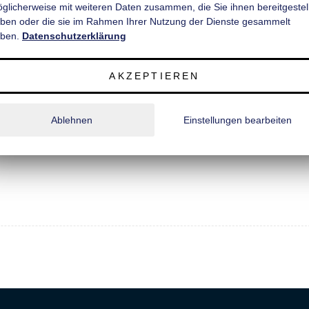
̈glicherweise mit weiteren Daten zusammen, die Sie ihnen bereitgestell
rfest beschichtet und rutschhemmend, Schnittkanten versiegelt;
ben oder die sie im Rahmen Ihrer Nutzung der Dienste gesammelt
d-Profil, recht und links je 2 Stück;
ben.
Datenschutzerklärung
s Polyester);
AKZEPTIEREN
Ablehnen
Einstellungen bearbeiten