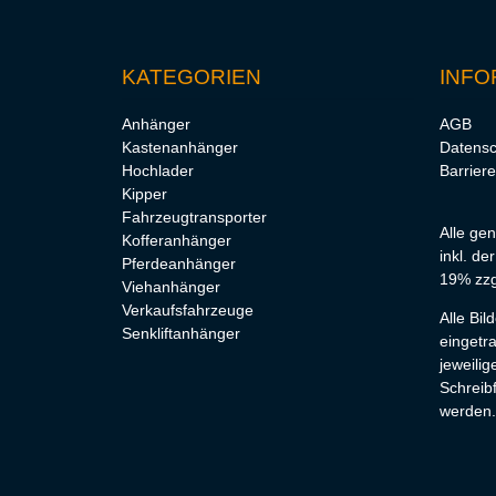
KATEGORIEN
INFO
Anhänger
AGB
Kastenanhänger
Datensc
Hochlader
Barriere
Kipper
Fahrzeugtransporter
Alle ge
Kofferanhänger
inkl. de
Pferdeanhänger
19% zzg
Viehanhänger
Verkaufsfahrzeuge
Alle Bi
Senkliftanhänger
eingetr
jeweilig
Schreibf
werden.