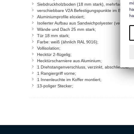
mo
Siebdruckholzboden (18 mm stark), mehrfach wasse
ha
verschiebbare V2A Befestigungspunkte im Boden-Wan
ha
Aluminiumprofile eloxiert;
Isolierter Aufbau aus Sandwichpolyester (verstärkte
Wände und Dach 25 mm stark;
Tür 18 mm stark;
Farbe: weiß (ähnlich RAL 9016);
Vollisolation;
Hecktür 2-flügelig;
Hecktürscharniere aus Aluminium;
1 Drehstangenverschluss, verzinkt, abschließbar;
1 Rangiergriff vorne;
1 Innenleuchte im Koffer montiert;
13-poliger Stecker;