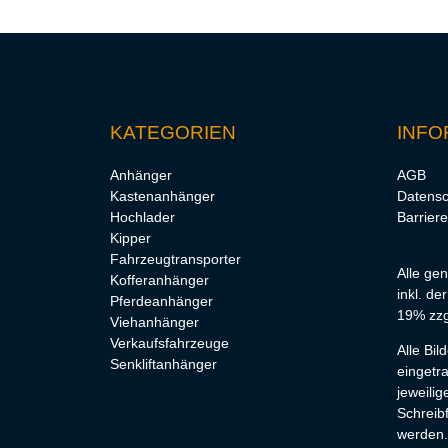
KATEGORIEN
INFO
Anhänger
AGB
Kastenanhänger
Datensc
Hochlader
Barriere
Kipper
Fahrzeugtransporter
Alle ge
Kofferanhänger
inkl. de
Pferdeanhänger
19% zzg
Viehanhänger
Verkaufsfahrzeuge
Alle Bi
Senkliftanhänger
eingetr
jeweilig
Schreibf
werden.