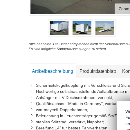
Zoom
Bitte beachten: Die Bilder entsprechen nicht der Serienausstattu
Es sind mögliche Sonderausstattungen zu sehen.
Artikelbeschreibung
Produktdatenblatt
Kon
Sicherheitskugelkupplung mit Verschleiss-und Sic
Hochwertige selbstnachstellende Auflaufbremse mi
Anhänger mit V-Deichselrahmen, verzinkt;
Qualitätsachsen "Made in Germany", wartungsarm 
wm-meyer®-Doppelrahmen;
Wi
Beleuchtung in Leuchtenträger gemäß StVZO, mit 
Fu
stabiles Stützrad, verstärkt, klappbar;
un
Bereifung 14" für bestes Fahrverhalten;
Ih