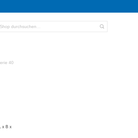
erie 40
 x B x