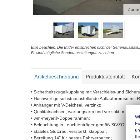
Zoom
Bitte beachten: Die Bilder entsprechen nicht der Serienausstattu
Es sind mögliche Sonderausstattungen zu sehen.
Artikelbeschreibung
Produktdatenblatt
Kon
• Sicherheitskugelkupplung mit Verschleiss-und Sicher
• Hochwertige selbstnachstellende Auflaufbremse mit 
• Anhänger mit V-Deichsel, verzinkt;
• Qualitätsachsen, wartungsarm und verzinkt, mit Gum
Wi
• wm-meyer®-Doppelrahmen;
Fu
• Beleuchtung in Leuchtenträger gemäß StVZO, mit Ne
un
• stabiles Stützrad, verstärkt, klappbar;
Ih
• Bereifung 14" für bestes Fahrverhalten;