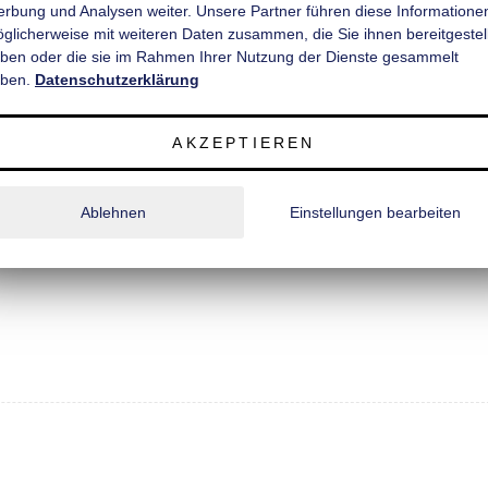
rbung und Analysen weiter. Unsere Partner führen diese Informatione
est beschichtet und rutschhemmend, Schnittkanten versiegelt;
̈glicherweise mit weiteren Daten zusammen, die Sie ihnen bereitgestell
Profil, recht und links je 2 Stück;
ben oder die sie im Rahmen Ihrer Nutzung der Dienste gesammelt
ben.
Datenschutzerklärung
Polyester);
AKZEPTIEREN
Ablehnen
Einstellungen bearbeiten