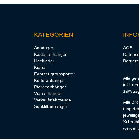
KATEGORIEN
INFO
Anhänger
AGB
Kastenanhänger
Datensc
Hochlader
Barriere
Kipper
Fahrzeugtransporter
Alle ge
Kofferanhänger
inkl. de
Pferdeanhänger
19% zzg
Viehanhänger
Verkaufsfahrzeuge
Alle Bi
Senkliftanhänger
eingetr
jeweilig
Schreibf
werden.