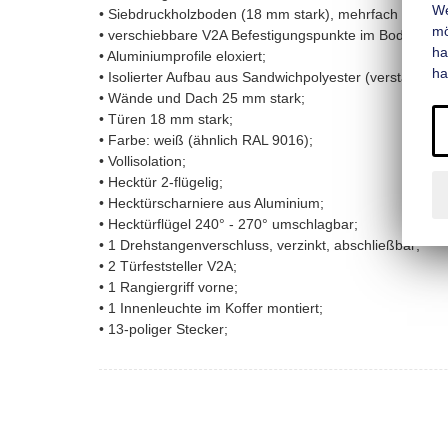
We
• Siebdruckholzboden (18 mm stark), mehrfach wasserf
mo
• verschiebbare V2A Befestigungspunkte im Boden-Wand-
ha
• Aluminiumprofile eloxiert;
ha
• Isolierter Aufbau aus Sandwichpolyester (verstärktes 
• Wände und Dach 25 mm stark;
• Türen 18 mm stark;
• Farbe: weiß (ähnlich RAL 9016);
• Vollisolation;
• Hecktür 2-flügelig;
• Hecktürscharniere aus Aluminium;
• Hecktürflügel 240° - 270° umschlagbar;
• 1 Drehstangenverschluss, verzinkt, abschließbar;
• 2 Türfeststeller V2A;
• 1 Rangiergriff vorne;
• 1 Innenleuchte im Koffer montiert;
• 13-poliger Stecker;