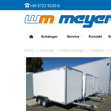
+49 9722 9100-0
Anhänger
Service
Kontakt
V
Home
Anhänger
Kofferanhänger
Tieflader
S