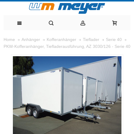
Home
Anhänger
Kofferanhänger
Tieflader
Serie 40
PKW-Kofferanhänger, Tiefladerausführung, AZ 3030/126 - Serie 40