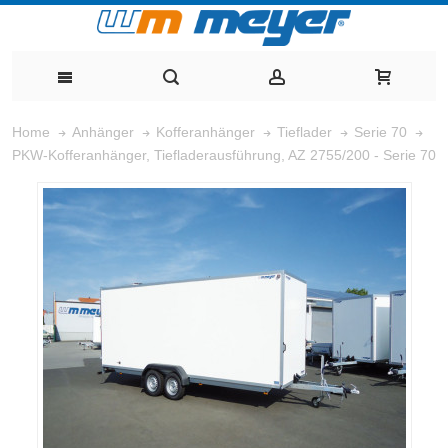
Home
Anhänger
Kofferanhänger
Tieflader
Serie 70
PKW-Kofferanhänger, Tiefladerausführung, AZ 2755/200 - Serie 70