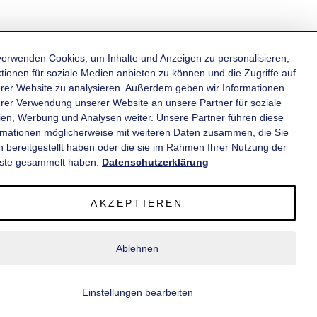
verwenden Cookies, um Inhalte und Anzeigen zu personalisieren,
tionen für soziale Medien anbieten zu können und die Zugriffe auf
rer Website zu analysieren. Außerdem geben wir Informationen
KATEGORIEN
hrer Verwendung unserer Website an unsere Partner für soziale
en, Werbung und Analysen weiter. Unsere Partner führen diese
rmationen möglicherweise mit weiteren Daten zusammen, die Sie
INFORMATIONEN
n bereitgestellt haben oder die sie im Rahmen Ihrer Nutzung der
ste gesammelt haben.
Datenschutzerklärung
KONTAKT
AKZEPTIEREN
SERVICE
Ablehnen
© 2020 wm meyer® Fahrzeugbau AG. Alle Rechte vorbehalten.
Einstellungen bearbeiten