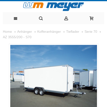
Home
Anhänger
Kofferanhänger
Tieflader
Serie 70
AZ 3555/200 - S70