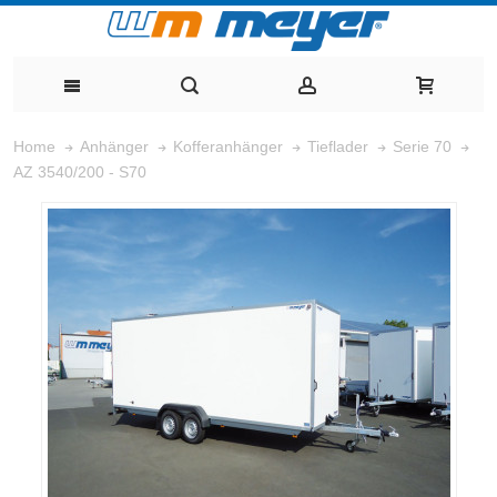
Home
Anhänger
Kofferanhänger
Tieflader
Serie 70
AZ 3540/200 - S70