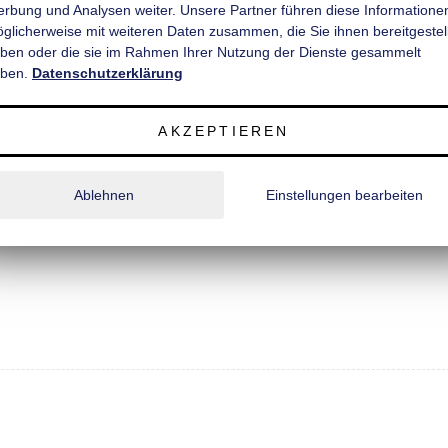
rbung und Analysen weiter. Unsere Partner führen diese Informatione
est beschichtet und rutschhemmend, Schnittkanten versiegelt;
̈glicherweise mit weiteren Daten zusammen, die Sie ihnen bereitgestell
Profil, recht und links je 2 Stück;
ben oder die sie im Rahmen Ihrer Nutzung der Dienste gesammelt
ben.
Datenschutzerklärung
 und Türen 18 mm stark;
AKZEPTIEREN
Ablehnen
Einstellungen bearbeiten