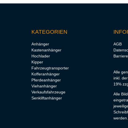
KATEGORIEN
INFO
Anhänger
AGB
Kastenanhänger
Datensc
Hochlader
Barriere
Kipper
Fahrzeugtransporter
Alle ge
Kofferanhänger
inkl. de
Pferdeanhänger
19% zzg
Viehanhänger
Verkaufsfahrzeuge
Alle Bi
Senkliftanhänger
eingetr
jeweilig
Schreibf
werden.