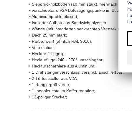
We
• Siebdruckholzboden (18 mm stark), mehrfach wasserf
mo
• verschiebbare V2A Befestigungspunkte im Boden-Wand-
ha
• Aluminiumprofile eloxiert;
ha
• Isolierter Aufbau aus Sandwichpolyester;
• Wände (mit integrierten senkrechten Verstärkungen)
• Dach 25 mm stark;
• Farbe: weiß (ähnlich RAL 9016);
• Vollisolation;
• Hecktür 2-flügelig;
• Hecktürflügel 240 - 270° umschlagbar;
• Hecktürscharniere aus Aluminium;
• 1 Drehstangenverschluss, verzinkt, abschließbar;
• 2 Türfeststeller aus V2A;
• 1 Rangiergriff vorne;
• 1 Innenleuchte im Koffer montiert;
• 13-poliger Stecker;