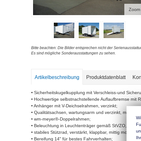
Zoom
Bitte beachten: Die Bilder entsprechen nicht der Serienausstattu
Es sind mögliche Sonderausstattungen zu sehen.
Artikelbeschreibung
Produktdatenblatt
Kon
• Sicherheitskugelkupplung mit Verschleiss-und Sicher
• Hochwertige selbstnachstellende Auflaufbremse mit 
• Anhänger mit V-Deichselrahmen, verzinkt;
• Qualitätsachsen, wartungsarm und verzinkt, mit Gum
Wi
• wm-meyer®-Doppelrahmen;
Fu
• Beleuchtung in Leuchtenträger gemäß StVZO, mit Ne
un
• stabiles Stützrad, verstärkt, klappbar, mittig montiert;
Ih
• Bereifung 14" für bestes Fahrverhalten;