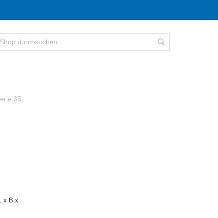
erie 35
 x B x