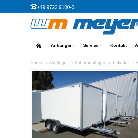
+49 9722 9100-0
Anhänger
Service
Kontakt
V
Home
Anhänger
Kofferanhänger
Tieflader
S