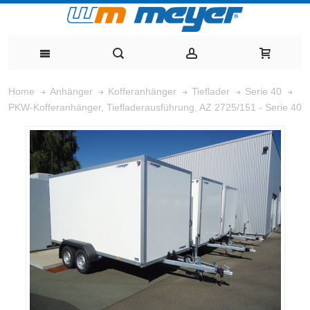
Home
Anhänger
Kofferanhänger
Tieflader
Serie 40
PKW-Kofferanhänger, Tiefladerausführung, AZ 2725/151 - Serie 40