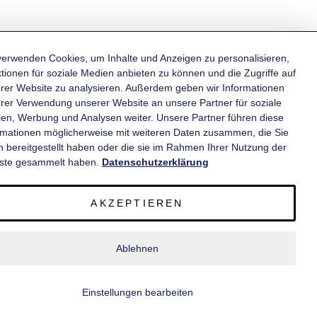
verwenden Cookies, um Inhalte und Anzeigen zu personalisieren,
tionen für soziale Medien anbieten zu können und die Zugriffe auf
rer Website zu analysieren. Außerdem geben wir Informationen
KATEGORIEN
hrer Verwendung unserer Website an unsere Partner für soziale
en, Werbung und Analysen weiter. Unsere Partner führen diese
rmationen möglicherweise mit weiteren Daten zusammen, die Sie
INFORMATIONEN
n bereitgestellt haben oder die sie im Rahmen Ihrer Nutzung der
ste gesammelt haben.
Datenschutzerklärung
KONTAKT
AKZEPTIEREN
SERVICE
Ablehnen
© 2020 wm meyer® Fahrzeugbau AG. Alle Rechte vorbehalten.
Einstellungen bearbeiten