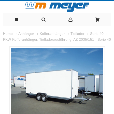
Home
Anhänger
Kofferanhänger
Tieflader
Serie 40
PKW-Kofferanhänger, Tiefladerausführung, AZ 2035/151 - Serie 40