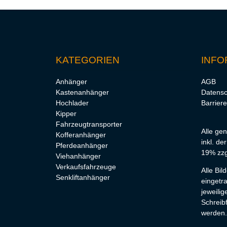
KATEGORIEN
INFO
Anhänger
AGB
Kastenanhänger
Datensc
Hochlader
Barriere
Kipper
Fahrzeugtransporter
Alle ge
Kofferanhänger
inkl. de
Pferdeanhänger
19% zzg
Viehanhänger
Verkaufsfahrzeuge
Alle Bi
Senkliftanhänger
eingetr
jeweilig
Schreibf
werden.