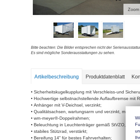
Zoom
Bitte beachten: Die Bilder entsprechen nicht der Serienausstattu
Es sind mögliche Sonderausstattungen zu sehen.
Artikelbeschreibung
Produktdatenblatt
Kon
• Sicherheitskugelkupplung mit Verschleiss-und Sicher
• Hochwertige selbstnachstellende Auflaufbremse mit 
• Anhänger mit V-Deichsel, verzinkt;
• Qualitätsachsen, wartungsarm und verzinkt, mit Gum
Wi
• wm-meyer®-Doppelrahmen;
Fu
• Beleuchtung in Leuchtenträger gemäß StVZO, mit Ne
un
• stabiles Stützrad, verstärkt;
Ih
• Bereifung 14" für bestes Fahrverhalten;