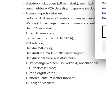
We
• Siebdruckholzboden (18 mm stark), mehrfach wasserf
mo
• verschiebbare V2A Befestigungspunkte im Boden-Wand-
ha
• Aluminiumprofile eloxiert;
ha
• Isolierter Aufbau aus Sandwichpolyester (verstärktes 
• Wände (Holzeinlage innen ca. 6 mm stark, unter der 
• Dach 25 mm stark
• Türen 18 mm stark;
• Farbe: weiß (ähnlich RAL 9016);
• Vollisolation;
• Hecktür 2-flügelig;
• Hecktürflügel 240° - 270° umschlagbar;
• Hecktürscharniere aus Aluminium;
• 1 Drehstangenverschluss, verzinkt, abschließbar;
• 2 Türfeststeller V2A;
• 1 Rangiergriff vorne;
• 1 Innenleuchte im Koffer montiert;
• 13-poliger Stecker;