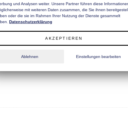
rbung und Analysen weiter. Unsere Partner führen diese Informatione
est beschichtet und rutschhemmend, Schnittkanten versiegelt;
̈glicherweise mit weiteren Daten zusammen, die Sie ihnen bereitgestell
Profil, recht und links je 2 Stück;
ben oder die sie im Rahmen Ihrer Nutzung der Dienste gesammelt
ben.
Datenschutzerklärung
Polyester);
Innendeckschicht) 25 mm stark;
AKZEPTIEREN
Ablehnen
Einstellungen bearbeiten