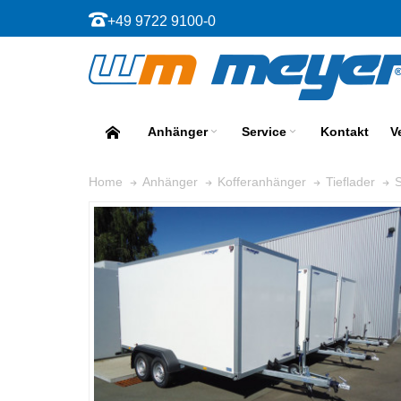
+49 9722 9100-0
Anhänger
Service
Kontakt
V
Home
Anhänger
Kofferanhänger
Tieflader
S