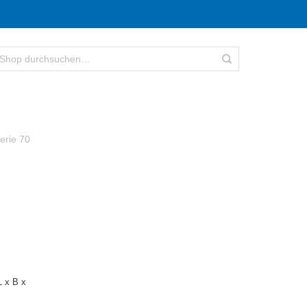
erie 70
 x B x