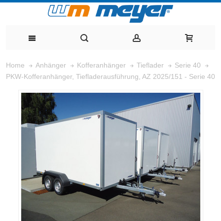
Home
Anhänger
Kofferanhänger
Tieflader
Serie 40
PKW-Kofferanhänger, Tiefladerausführung, AZ 2025/151 - Serie 40