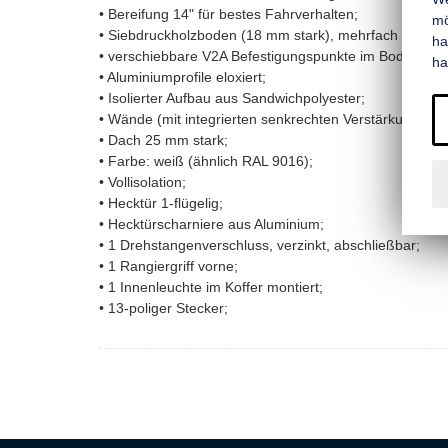
• Bereifung 14" für bestes Fahrverhalten;
mo
• Siebdruckholzboden (18 mm stark), mehrfach wasserf
ha
• verschiebbare V2A Befestigungspunkte im Boden-Wand-
ha
• Aluminiumprofile eloxiert;
• Isolierter Aufbau aus Sandwichpolyester;
• Wände (mit integrierten senkrechten Verstärkungen)
• Dach 25 mm stark;
• Farbe: weiß (ähnlich RAL 9016);
• Vollisolation;
• Hecktür 1-flügelig;
• Hecktürscharniere aus Aluminium;
• 1 Drehstangenverschluss, verzinkt, abschließbar;
• 1 Rangiergriff vorne;
• 1 Innenleuchte im Koffer montiert;
• 13-poliger Stecker;