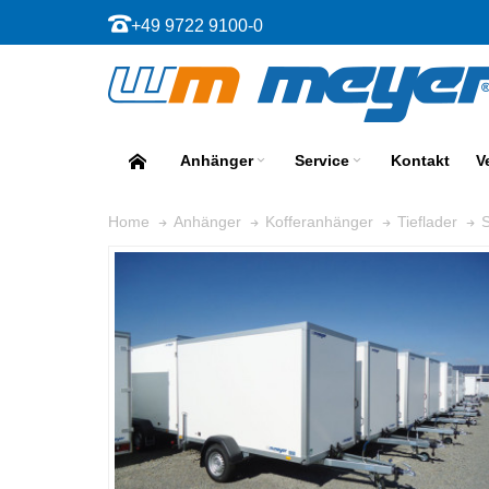
+49 9722 9100-0
Anhänger
Service
Kontakt
V
Home
Anhänger
Kofferanhänger
Tieflader
S