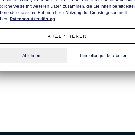
̈glicherweise mit weiteren Daten zusammen, die Sie ihnen bereitgestell
est beschichtet und rutschhemmend, Schnittkanten versiegelt;
ben oder die sie im Rahmen Ihrer Nutzung der Dienste gesammelt
Profil, recht und links je 2 Stück;
ben.
Datenschutzerklärung
 und Tür(en) 18 mm stark;
AKZEPTIEREN
Ablehnen
Einstellungen bearbeiten