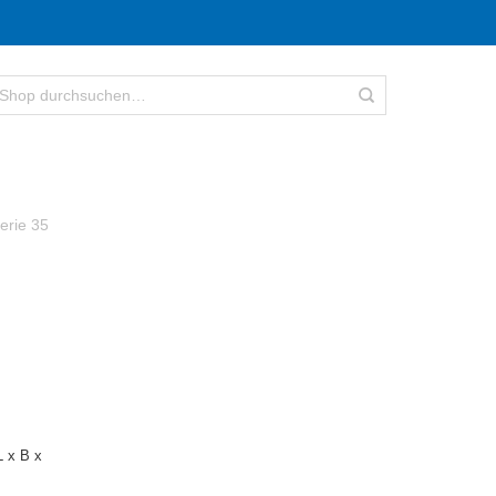
erie 35
 x B x