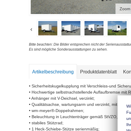
Zoom
Bitte beachten: Die Bilder entsprechen nicht der Serienausstattu
Es sind mögliche Sonderausstattungen zu sehen.
Artikelbeschreibung
Produktdatenblatt
Kon
• Sicherheitskugelkupplung mit Verschleiss-und Sicher
• Hochwertige selbstnachstellende Auflaufbremse mit 
• Anhänger mit V-Deichsel, verzinkt;
• Qualitätsachse, wartungsarm und verzinkt, mit Gumm
Wi
• wm-meyer®-Doppelrahmen;
Fu
• Beleuchtung in Leuchtenträger gemäß StVZO, mit Ne
un
• stabiles Stützrad;
Ih
• 1 Heck-Schiebe-Stütze serienmäßig;
We