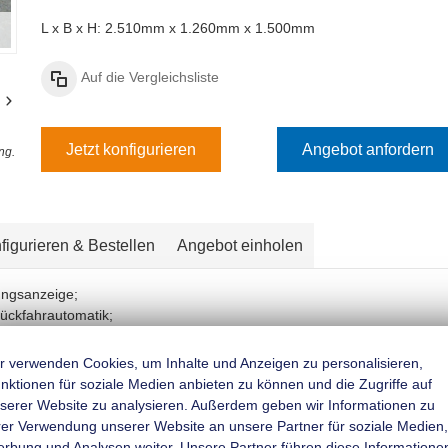
L x B x H: 2.510mm x 1.260mm x 1.500mm
Auf die Vergleichsliste
Jetzt konfigurieren
Angebot anfordern
ng.
figurieren & Bestellen
Angebot einholen
ungsanzeige;
Rückfahrautomatik;
ifederung für besseres Fahrverhalten;
r verwenden Cookies, um Inhalte und Anzeigen zu personalisieren,
nktionen für soziale Medien anbieten zu können und die Zugriffe auf
belschlussleuchte und Rückfahrscheinwerfer;
serer Website zu analysieren. Außerdem geben wir Informationen zu
rer Verwendung unserer Website an unsere Partner für soziale Medien,
rbung und Analysen weiter. Unsere Partner führen diese Informatione