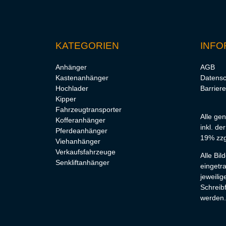
KATEGORIEN
INFO
Anhänger
AGB
Kastenanhänger
Datensc
Hochlader
Barriere
Kipper
Fahrzeugtransporter
Alle ge
Kofferanhänger
inkl. de
Pferdeanhänger
19% zzg
Viehanhänger
Verkaufsfahrzeuge
Alle Bi
Senkliftanhänger
eingetr
jeweilig
Schreibf
werden.