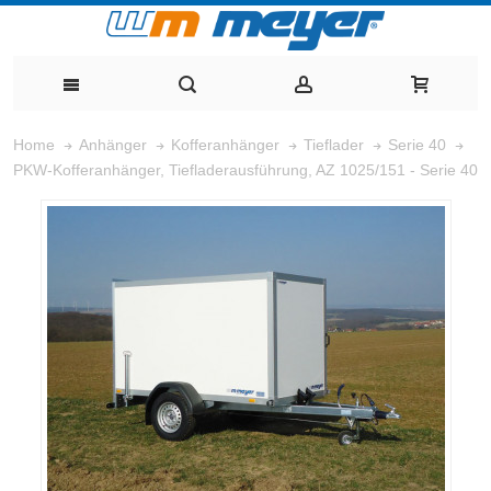
Home
Anhänger
Kofferanhänger
Tieflader
Serie 40
PKW-Kofferanhänger, Tiefladerausführung, AZ 1025/151 - Serie 40