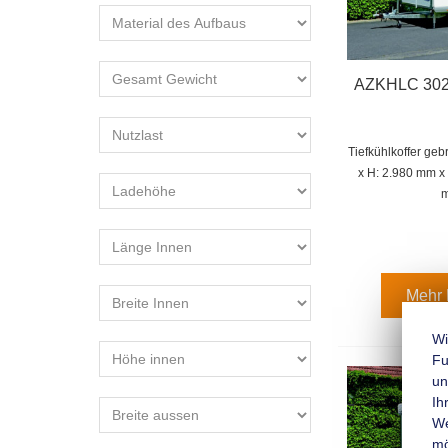
AZKHLC 3029
Tiefkühlkoffer ge
x H: 2.980 mm x
Mehr 
Wi
Fu
un
Ih
We
mo