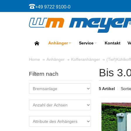
+49 9722 9100-0
Anhänger
Service
Kontakt
V
Home
Anhänger
Kofferanhänger
(Tief)Kühlko
Bis 3.
Filtern nach
5 Artikel
Sorti