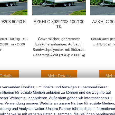
/203 60/60 K
AZKHLC 3029/203 100/100
AZKHLC 303
TK
Gewerblicher, gebremster
bremst 3.000 kg
L x B
Tiefkühlkoffer g
Kühlkofferanhänger, Aufbau in
 2.030 mm x 2.000
x H: 3.480 mm 
Sandwichpolyester, mit Stützrad.
mm
Gesamtgewicht (zGG): 3.000 kg
Details
Mehr Details
Mehr
r verwenden Cookies, um Inhalte und Anzeigen zu personalisieren,
nktionen für soziale Medien anbieten zu können und die Zugriffe auf
serer Website zu analysieren. Außerdem geben wir Informationen zu
rer Verwendung unserer Website an unsere Partner für soziale Medien,
rbung und Analysen weiter. Unsere Partner führen diese Informatione
̈glicherweise mit weiteren Daten zusammen, die Sie ihnen bereitgestell