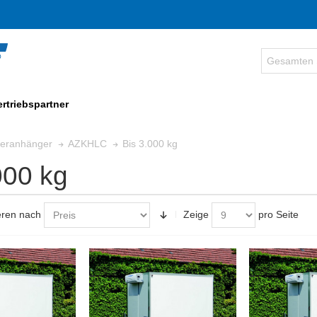
ertriebspartner
Bis 3.000 kg
fferanhänger
AZKHLC
000 kg
eren nach
Zeige
pro Seite