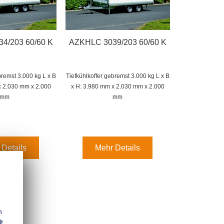
4/203 60/60 K
AZKHLC 3039/203 60/60 K
ebremst 3.000 kg
L x B
Tiefkühlkoffer gebremst 3.000 kg
L x B
x 2.030 mm x 2.000
x H: 3.980 mm x 2.030 mm x 2.000
mm
mm
 Details
Mehr Details
n
t