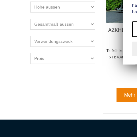
ha
ha
AZKHLC 3044
Tiefkühlkoffer ge
x H: 4.480 mm x
Mehr 