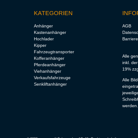
KATEGORIEN
INFO
Anhänger
AGB
Kastenanhänger
Datensc
Hochlader
Barriere
Kipper
Fahrzeugtransporter
Alle ge
Kofferanhänger
inkl. de
Pferdeanhänger
19% zzg
Viehanhänger
Verkaufsfahrzeuge
Alle Bi
Senkliftanhänger
eingetr
jeweilig
Schreibf
werden.