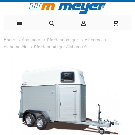
Home
Anhänger
Pferdeanhänger
Alabama
Pferdeanhänger Alabama Alu
Alabama Alu